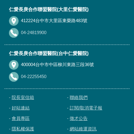
:::
仁愛長庚合作聯盟醫院(大里仁愛醫院)
412224台中市大里區東榮路483號
04-24819900
仁愛長庚合作聯盟醫院(台中仁愛醫院)
400004台中市中區柳川東路三段36號
04-22255450
-
院長室信箱
-
聯絡我們
-
好站連結
-
訂閱/取消電子報
-
會員專區
-
徵才公告
-
隱私權保護
-
網站維運資訊