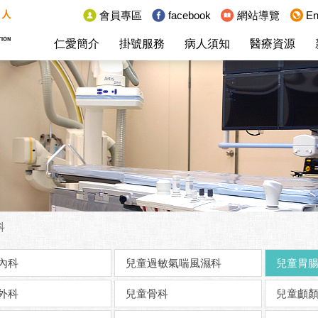
:::
會員專區
facebook
網站導覽
En
仁愛簡介
掛號服務
病人須知
醫療資源
科
內科
兒童過敏氣喘風濕科
兒童胃
外科
兒童骨科
兒童顱