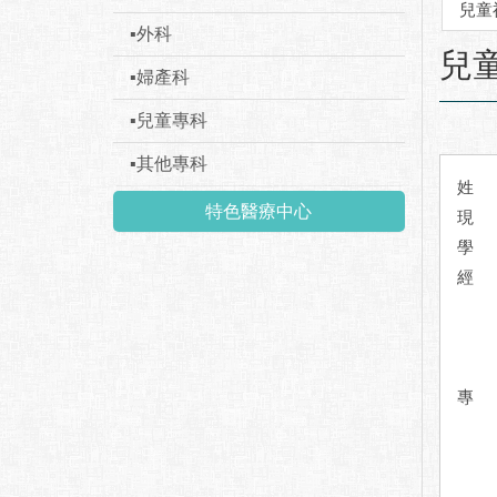
兒童
▪外科
:::
兒
▪婦產科
▪兒童專科
▪其他專科
姓 
特色醫療中心
現
學
經
專