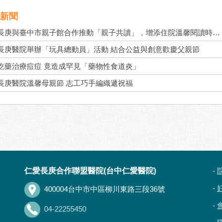
新聞
仁愛長庚與臺中市親子館合作推動「親子共讀」，增添住院溫馨閱讀時光
長庚醫院舉辦「玩具總動員」活動 結合公益與創意歡慶父親節
吃藥治療痘痘 竟造成罕見「藥物性食道炎」
長庚醫院溫馨母親節 志工巧手編織遞祝福
仁愛長庚合作聯盟醫院(台中仁愛醫院)
-
-
400004台中市中區柳川東路三段36號
-
04-22255450