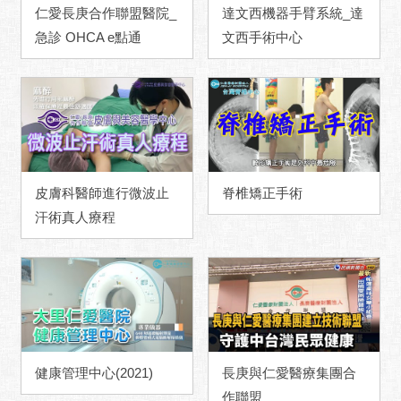
仁愛長庚合作聯盟醫院_
達文西機器手臂系統_達
急診 OHCA e點通
文西手術中心
皮膚科醫師進行微波止
脊椎矯正手術
汗術真人療程
健康管理中心(2021)
長庚與仁愛醫療集團合
作聯盟