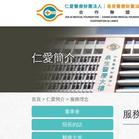
仁愛簡介
首頁
>
仁愛簡介
>
服務理念
:::
董事會
服
院長的話
醫療主管