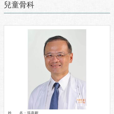
:::
兒童骨科
姓 名：張嘉獻