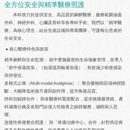
全方位安全與精準醫療照護
本科致力於提供安全、高品質的麻醉醫療，服務範圍涵蓋
外科、神經外科、心臟及骨科等各專科手術。我們以「精準醫
療」為核心理念，結合先進設備與專業團隊，守護每位患者的
生命安全。
● 核心醫療特色與政策
精準麻醉與生命監測： 術中實施嚴密的生命徵象管理，並導入
「術中保溫政策」（如溫毯與輸液加溫），有效減少術後感染
與併發症。
多模式止痛（Multi-modal Analgesia）： 整合藥物與區域神經阻
斷，大幅降低術後不適與副作用，提升恢復品質。
跨科別鎮靜合作： 與各醫療科緊密配合，提供無痛腸胃鏡、產
科減痛分娩及各類門診侵入性檢查之鎮靜服務，減輕病人恐
懼。
急慢性疼痛整合照護： 與「疼痛治療中心」合作，針對癌症疼