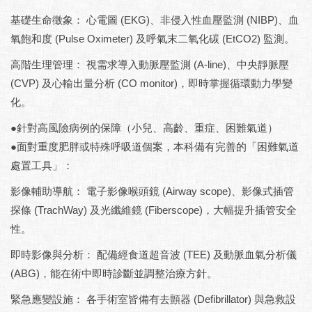
基礎生命徵象： 心電圖 (EKG)、非侵入性血壓監測 (NIBP)、血
氧飽和度 (Pulse Oximeter) 及呼氣末二氧化碳 (EtCO2) 監測。
高階生理管理： 視需求導入動脈壓監測 (A-line)、中央靜脈壓
(CVP) 及心輸出量分析 (CO monitor)，即時掌握循環動力學變
化。
●針對高風險病例的保障（小兒、高齡、重症、困難氣道）
●面對重度肥胖或特殊呼吸道個案，本科備有完善的「困難氣道
處置工具」：
影像輔助導航： 電子影像喉頭鏡 (Airway scope)、影像式插管
探條 (TrachWay) 及光纖維鏡 (Fiberscope)，大幅提升插管安全
性。
即時影像與分析： 配備經食道超音波 (TEE) 及動脈血氣分析儀
(ABG)，能在術中即時診斷並調整治療方針。
緊急應變設施： 各手術室皆備有去顫器 (Defibrillator) 與急救設