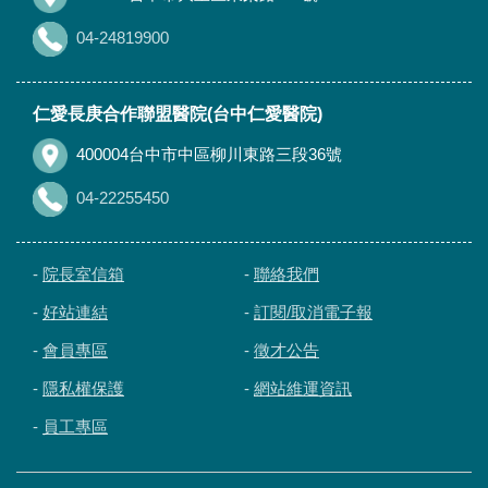
04-24819900
仁愛長庚合作聯盟醫院(台中仁愛醫院)
400004台中市中區柳川東路三段36號
04-22255450
-
院長室信箱
-
聯絡我們
-
好站連結
-
訂閱/取消電子報
-
會員專區
-
徵才公告
-
隱私權保護
-
網站維運資訊
-
員工專區