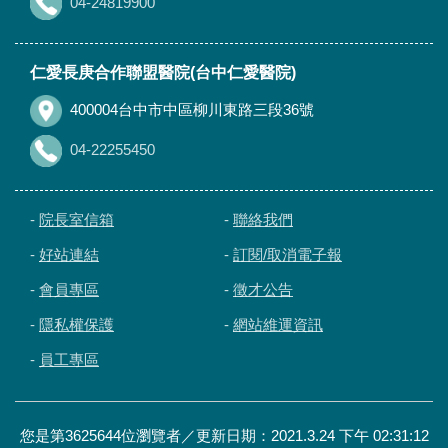
04-24819900
仁愛長庚合作聯盟醫院(台中仁愛醫院)
400004台中市中區柳川東路三段36號
04-22255450
-
院長室信箱
-
聯絡我們
-
好站連結
-
訂閱/取消電子報
-
會員專區
-
徵才公告
-
隱私權保護
-
網站維運資訊
-
員工專區
您是第3625644位瀏覽者／更新日期：2021.3.24 下午 02:31:12