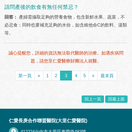
請問產後的飲食有無任何禁忌？
回答：
產婦需攝取足夠的營養食物，包含新鮮水果、蔬菜，不
必忌食；同時也要補充足夠的水份，如含維他命C的飲料、湯類
等。
誠心提醒您，詳細的資訊無法取代醫師的治療。如遇疾病問
題，請您至仁愛醫療財團法人就醫。
第一頁
«
1
2
3
4
5
»
最末頁
回上一頁
回最上面
:::
仁愛長庚合作聯盟醫院(大里仁愛醫院)
412224台中市大里區東榮路483號