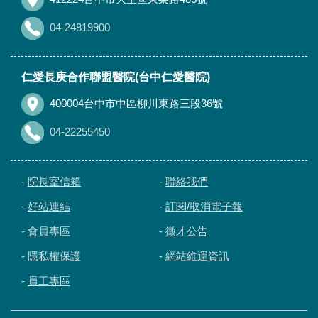
04-24819900
仁愛長庚合作聯盟醫院(台中仁愛醫院)
400004台中市中區柳川東路三段36號
04-22255450
-
院長室信箱
-
聯絡我們
-
好站連結
-
訂閱/取消電子報
-
會員專區
-
徵才公告
-
隱私權保護
-
網站維運資訊
-
員工專區