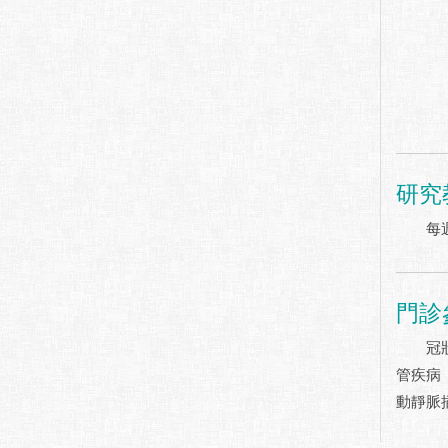
研究
每週一
門診
冠狀動
管疾病
動靜脈