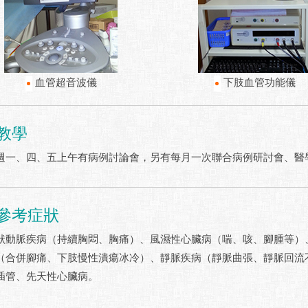
血管超音波儀
下肢血管功能儀
教學
、四、五上午有病例討論會，另有每月一次聯合病例研討會、醫學
參考症狀
脈疾病（持續胸悶、胸痛）、風濕性心臟病（喘、咳、腳腫等）、
（合併腳痛、下肢慢性潰瘍冰冷）、靜脈疾病（靜脈曲張、靜脈回流
插管、先天性心臟病。