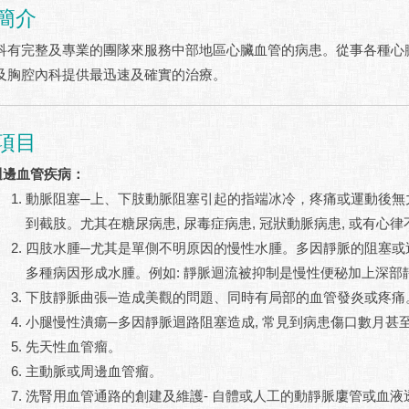
簡介
完整及專業的團隊來服務中部地區心臟血管的病患。從事各種心臟
及胸腔內科提供最迅速及確實的治療。
項目
週邊血管疾病：
動脈阻塞─上、下肢動脈阻塞引起的指端冰冷，疼痛或運動後無
到截肢。尤其在糖尿病患, 尿毒症病患, 冠狀動脈病患, 或有心
四肢水腫─尤其是單側不明原因的慢性水腫。多因靜脈的阻塞或
多種病因形成水腫。例如: 靜脈迴流被抑制是慢性便秘加上深部
下肢靜脈曲張─造成美觀的問題、同時有局部的血管發炎或疼痛
小腿慢性潰瘍─多因靜脈迴路阻塞造成, 常見到病患傷口數月甚
先天性血管瘤。
主動脈或周邊血管瘤。
洗腎用血管通路的創建及維護- 自體或人工的動靜脈廔管或血