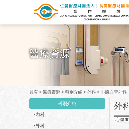
醫療資源
首頁
>
醫療資源
>
科別介紹
>
外科
>
心臟血管外科
:::
科別介紹
外
▪內科
▪外科