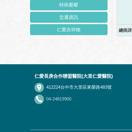
特殊榮耀
交通資訊
仁愛吉祥物
總病床
:::
仁愛長庚合作聯盟醫院(大里仁愛醫院)
412224台中市大里區東榮路483號
04-24819900