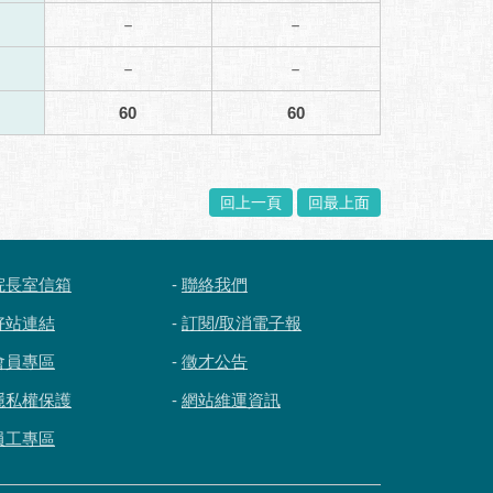
－
－
－
－
60
60
回上一頁
回最上面
院長室信箱
-
聯絡我們
好站連結
-
訂閱/取消電子報
會員專區
-
徵才公告
隱私權保護
-
網站維運資訊
員工專區