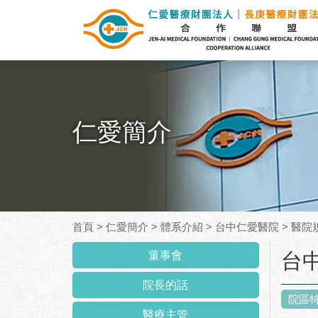
仁愛簡介
首頁
>
仁愛簡介
>
體系介紹
>
台中仁愛醫院
>
醫院
:::
董事會
台
院長的話
院區
醫療主管