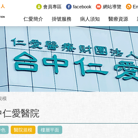
:::
會員專區
facebook
網站導覽
En
仁愛簡介
掛號服務
病人須知
醫療資源
規模
中仁愛醫院
特色
醫院規模
樓層平面