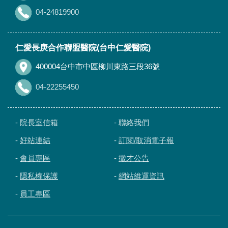
04-24819900
仁愛長庚合作聯盟醫院(台中仁愛醫院)
400004台中市中區柳川東路三段36號
04-22255450
-
院長室信箱
-
聯絡我們
-
好站連結
-
訂閱/取消電子報
-
會員專區
-
徵才公告
-
隱私權保護
-
網站維運資訊
-
員工專區