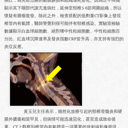
顯示其下咽部代謝亢進病灶，延伸至頸椎5-6節周圍組織，所以
懷疑有腫瘤復發。除此之外，檢查搭配的低劑量CT影像上發現
椎管內有氣體，醫師警覺到很可能伴有頸椎感染。實驗室檢驗
數據顯示白血球細胞數、絕對嗜中性粒細胞數、中性粒細胞百
分比、紅血球沉降速率及發炎指數CRP皆升高，亦支持有強烈的
炎症反應。
黃玉兒主任表示，雖然化放療引起的頸椎骨髓炎和硬
膜外膿瘍相當罕見，但病情可能迅速惡化，甚至造成致命後
果。CT上觀察到椎管內有氣體是一項重要的放射線影像發現，