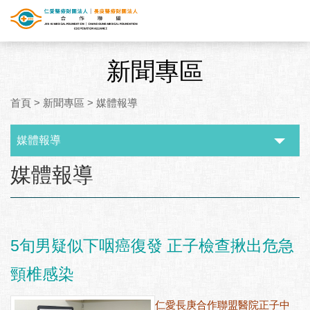
新聞專區
首頁
>
新聞專區
>
媒體報導
媒體報導
:::
媒體報導
5旬男疑似下咽癌復發 正子檢查揪出危急
頸椎感染
仁愛長庚合作聯盟醫院正子中