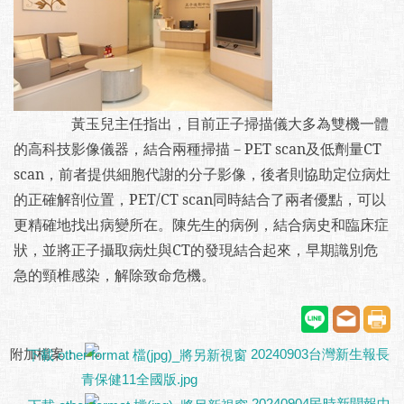
黃玉兒主任指出，目前正子掃描儀大多為雙機一體
的高科技影像儀器，結合兩種掃描－PET scan及低劑量CT
scan，前者提供細胞代謝的分子影像，後者則協助定位病灶
的正確解剖位置，PET/CT scan同時結合了兩者優點，可以
更精確地找出病變所在。陳先生的病例
，
結合病史和臨床症
狀，並將正子攝取病灶與CT的發現結合起來，早期識別危
急的頸椎感染，解除致命危機。
附加檔案：
20240903台灣新生報長
青保健11全國版.jpg
20240904民時新聞報中