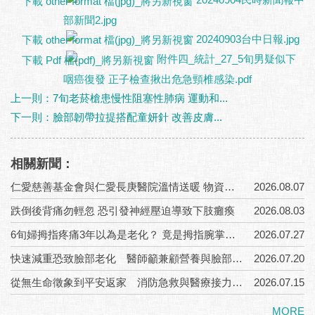
部新聞2.jpg
20240903台中日報.jpg
附件四_統計_27_5旬男疑似下
咽癌復發 正子檢查揪出危急頸椎感染.pdf
上一則：7旬老菸槍患慢性阻塞性肺病 運動和...
下一則：臉部韌帶拉提搭配童妍針 改善皮膚...
相關新聞：
仁愛慈善基金會與仁愛長庚醫院溫情送暖 物資結合ICOPE六力評估守護長者健康
2026.08.07
跌倒後背痛勿輕忽 恐引發神經壓迫導致下肢癱瘓
2026.08.03
6旬婦拇指疼痛3年以為是老化？ 竟是拇指腕掌關節炎
2026.07.27
快速減重恐致臉部老化 醫師籲兼顧營養與臉部支撐重建
2026.07.20
從無生命徵象到平安返家 消防急救與醫療接力搶命康復
2026.07.15
MORE