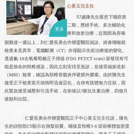
心黃玉兒主任
歲陳先生罹患下咽癌第
57
二期，歷經手術、多次輔助化
更多
療和放射治療，近期因為吞嚥
困難達一週以上，到仁愛長庚合作聯盟醫院就診。經鼻咽喉鏡
檢查未見異常，電腦斷層（CT）亦僅顯示先前治療後的變化。
透過氟-18去氧葡萄糖正子掃描 (FDG PET/CT scan) 卻發現有可
能是致命的頸椎感染，因此立刻安排至急診
，
並接受磁振造影
（MRI）檢查，確認為頸椎骨髓炎伴硬膜外膿瘍。由於陳先生
接受正子檢查當天病情即迅速惡化，合併有肢體無力症狀，因
此緊急接受減壓和引流手術，在術後以?脈抗生素治療，四個月
後順利出院。
仁愛長庚合作聯盟醫院正子中心黃玉兒主任說，陳先
生的頭頸部CT顯示右側梨狀竇、咽後及頸椎5-6 節前椎體低密度
病灶，為先前治療的黏膜缺損和組織壞死變化。因為正子掃描