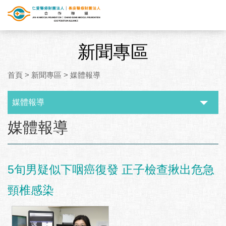
新聞專區
首頁
>
新聞專區
>
媒體報導
媒體報導
:::
媒體報導
5旬男疑似下咽癌復發 正子檢查揪出危急
頸椎感染