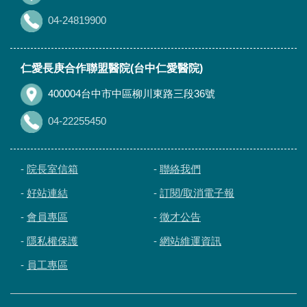
04-24819900
仁愛長庚合作聯盟醫院(台中仁愛醫院)
400004台中市中區柳川東路三段36號
04-22255450
-
院長室信箱
-
聯絡我們
-
好站連結
-
訂閱/取消電子報
-
會員專區
-
徵才公告
-
隱私權保護
-
網站維運資訊
-
員工專區