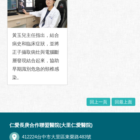
黃玉兒主任指出，結合
病史和臨床症狀，並將
正子攝取病灶與電腦斷
層發現結合起來，協助
早期識別危急的頸椎感
染。
回上一頁
回最上面
:::
仁愛長庚合作聯盟醫院(大里仁愛醫院)
412224台中市大里區東榮路483號