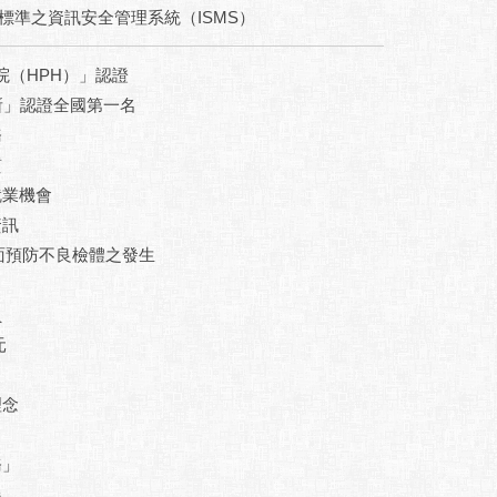
際標準之資訊安全管理系統（ISMS）
院（HPH）」認證
所」認證全國第一名
務
質
就業機會
資訊
全面預防不良檢體之發生
員
元
理念
務」
展