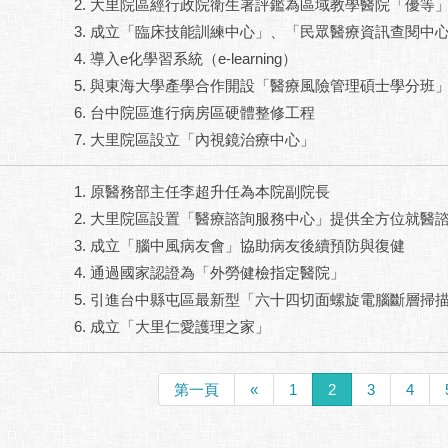
大里院區經行政院衛生署評鑑為區域教學醫院「優等
成立「臨床技能訓練中心」、「民眾醫療資訊查閱中
導入e化學習系統（e-learning）
與東海大學產學合作開設「醫療風險管理碩士學分班
台中院區進行病房區硬體整修工程
大里院區設立「內視鏡治療中心」
原醫務部主任李超升任為本院副院長
大里院區設置「醫療諮詢服務中心」提供全方位就醫
成立「腦中風病友會」協助病友後續預防與復健
通過國家認證為「外勞健檢指定醫院」
引進台中縣屯區最新型「六十四切面螺旋電腦斷層掃
成立「大里仁愛護理之家」
第一頁
«
1
2
3
4