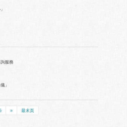
」
心」
」
諮詢服務
描儀」
5
»
最末頁