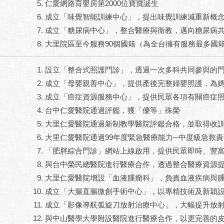
仁愛網路育嬰房第2000位寶寶誕生
成立「味覺智能訓練中心」，提出味覺訓練減重新概
成立「糖尿病中心」，整合醫療與衛教，邁向糖尿病
大里院區至今服務90個國籍（為全台擁有服務最多國
設立「整合式照護門診」，透過一次多科共同參與的
成立「母嬰親善中心」，提供產後完整婦嬰照護，為
成立「癌症資源服務中心」，提供民眾各項有關癌症
台中仁愛醫院通過評鑑，獲「優等」殊榮
大里仁愛醫院通過新制教學醫院評鑑合格，並取得收
大里仁愛醫院通過99年度緊急醫療能力─中度級急救
「肥胖綜合門診」網站上線啟用，提供民眾即時、豐
與台中榮民總醫院進行醫療合作，透過整合醫療資源
大里仁愛醫院增設「血液腫瘤科」，負責血液疾病與
成立「大腸直腸微創手術中心」，以專精技術及新穎
成立「影像導航弧旋刀放射治療中心」，大幅提升放
與中山醫學大學附設醫院進行醫療合作，以更完善的