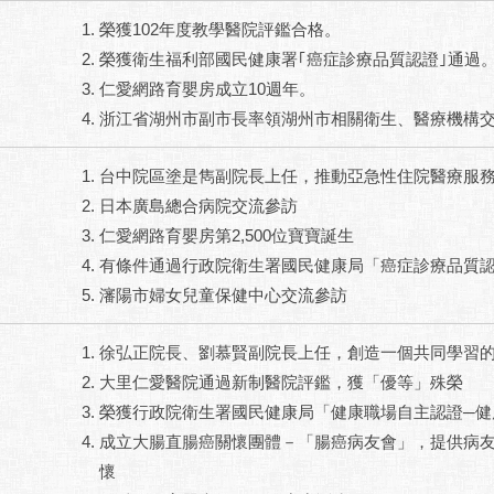
榮獲102年度教學醫院評鑑合格。
榮獲衛生福利部國民健康署｢癌症診療品質認證｣通過
仁愛網路育嬰房成立10週年。
浙江省湖州市副市長率領湖州市相關衛生、醫療機構
台中院區塗是雋副院長上任，推動亞急性住院醫療服
日本廣島總合病院交流參訪
仁愛網路育嬰房第2,500位寶寶誕生
有條件通過行政院衛生署國民健康局「癌症診療品質
瀋陽市婦女兒童保健中心交流參訪
徐弘正院長、劉慕賢副院長上任，創造一個共同學習
大里仁愛醫院通過新制醫院評鑑，獲「優等」殊榮
榮獲行政院衛生署國民健康局「健康職場自主認證─健
成立大腸直腸癌關懷團體－「腸癌病友會」，提供病
懷