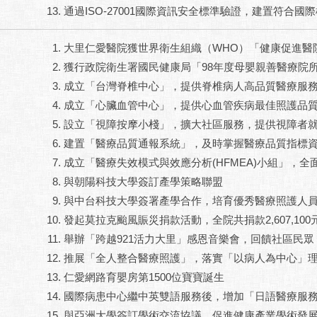
通過ISO-27001國際資訊安全標準驗證，建置符合國
大里仁愛醫院獲世界衛生組織（WHO）「健康促進醫
獲行政院衛生署國民健康局「98年度母嬰親善醫療院
成立「台灣脊椎中心」，提供脊椎病人高品質醫療服
成立「心臟血管中心」，提供心血管疾病最佳照護品
設立「視障按摩小棧」，擴大社區服務，提供視障者
建置「醫療品質通報系統」，及時掌握醫療品質指標
成立「醫療失效模式與效應分析(HFMEA)小組」，
與朝陽科技大學簽訂產學策略聯盟
與中台科技大學簽署產學合作，培育優秀醫療照護人
發起莫拉克颱風賑災捐款活動，全院共捐款2,607,100
舉辦「跨越921活力大里」感恩音樂會，回饋社區民眾
推展「全人整合醫療照護」，落實「以病人為中心」
仁愛網路育嬰房第1500位寶寶誕生
國際病患中心繼中英雙語服務後，增加「日語醫療服
與亞洲大學簽訂學術交流協議，促進健康產業學術發