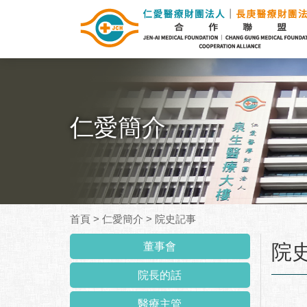
仁愛簡介
首頁
>
仁愛簡介
>
院史記事
:::
董事會
院
院長的話
醫療主管