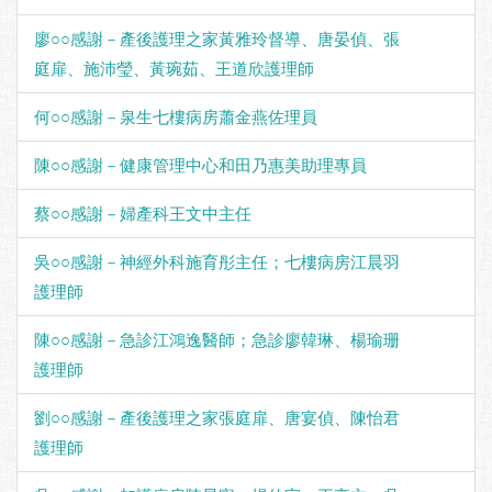
廖○○感謝－產後護理之家黃雅玲督導、唐晏偵、張
庭扉、施沛瑩、黃琬茹、王道欣護理師
何○○感謝－泉生七樓病房蕭金燕佐理員
陳○○感謝－健康管理中心和田乃惠美助理專員
蔡○○感謝－婦產科王文中主任
吳○○感謝－神經外科施育彤主任；七樓病房江晨羽
護理師
陳○○感謝－急診江鴻逸醫師；急診廖韓琳、楊瑜珊
護理師
劉○○感謝－產後護理之家張庭扉、唐宴偵、陳怡君
護理師