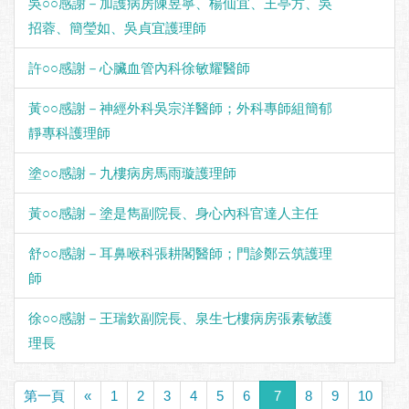
吳○○感謝－加護病房陳昱寧、楊仙宜、王亭方、吳
招蓉、簡瑩如、吳貞宜護理師
許○○感謝－心臟血管內科徐敏耀醫師
黃○○感謝－神經外科吳宗洋醫師；外科專師組簡郁
靜專科護理師
塗○○感謝－九樓病房馬雨璇護理師
黃○○感謝－塗是雋副院長、身心內科官達人主任
舒○○感謝－耳鼻喉科張耕閣醫師；門診鄭云筑護理
師
徐○○感謝－王瑞欽副院長、泉生七樓病房張素敏護
理長
第一頁
«
1
2
3
4
5
6
7
8
9
10