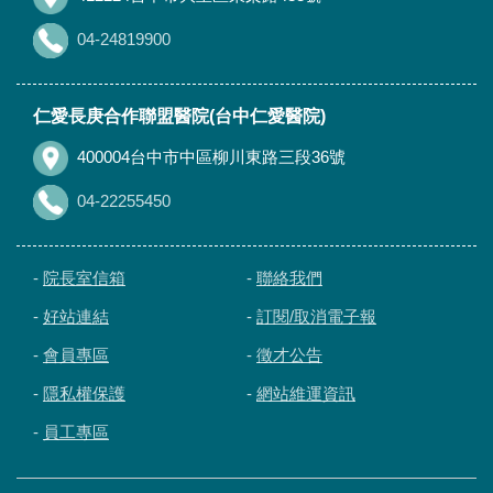
04-24819900
仁愛長庚合作聯盟醫院(台中仁愛醫院)
400004台中市中區柳川東路三段36號
04-22255450
-
院長室信箱
-
聯絡我們
-
好站連結
-
訂閱/取消電子報
-
會員專區
-
徵才公告
-
隱私權保護
-
網站維運資訊
-
員工專區