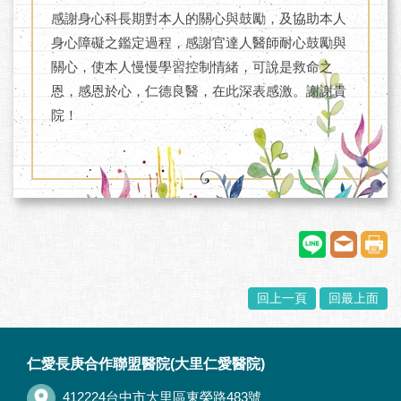
感謝身心科長期對本人的關心與鼓勵，及協助本人
身心障礙之鑑定過程，感謝官達人醫師耐心鼓勵與
關心，使本人慢慢學習控制情緒，可說是救命之
恩，感恩於心，仁德良醫，在此深表感激。謝謝貴
院！
回上一頁
回最上面
:::
仁愛長庚合作聯盟醫院(大里仁愛醫院)
412224台中市大里區東榮路483號