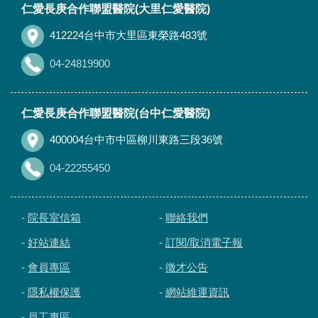
仁愛長庚合作聯盟醫院(大里仁愛醫院)
412224台中市大里區東榮路483號
04-24819900
仁愛長庚合作聯盟醫院(台中仁愛醫院)
400004台中市中區柳川東路三段36號
04-22255450
-
院長室信箱
-
聯絡我們
-
好站連結
-
訂閱/取消電子報
-
會員專區
-
徵才公告
-
隱私權保護
-
網站維運資訊
-
員工專區