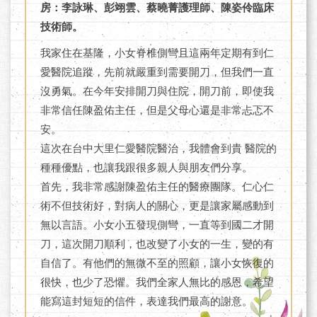
房：李詠琳、彭翊雲、蔡曉菁護理師、陳姿伶臨床
技術師。
我家住在基隆，小女脊椎側彎且這兩年定期有到仁
愛醫院追蹤，先前就嚴重到需要開刀，但我們一直
沒勇氣。在今年安排開刀與住院，開刀前，即使我
非常信任陳盈佑主任，但是父母心還是非常忐忑不
安。
這次在台中大里仁愛醫院醫治，我體會到貴 醫院的
種種優點，也讓我跟很多親人與朋友們分享。
首先，我非常感謝陳盈佑主任的醫療團隊。仁心仁
術不但技術好，對病人的關心，更是讓家屬感動到
無以言語。小女小五發現側彎，一直等到國二才開
刀，這次開刀順利，也改變了小女的一生，變的有
自信了。有他們的無微不至的照顧，讓小女恢復的
很快，也少了恐懼。我們全家人無比的感恩，希望
能寫這封短短的信件，表達我們最高的謝意。