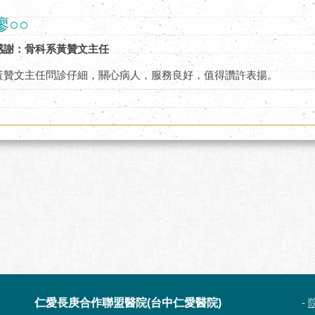
廖○○
感謝：骨科系黃贊文主任
黃贊文主任問診仔細，關心病人，服務良好，值得讚許表揚。
仁愛長庚合作聯盟醫院(台中仁愛醫院)
-