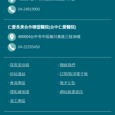
04-24819900
仁愛長庚合作聯盟醫院(台中仁愛醫院)
400004台中市中區柳川東路三段36號
04-22255450
-
院長室信箱
-
聯絡我們
-
好站連結
-
訂閱/取消電子報
-
會員專區
-
徵才公告
-
隱私權保護
-
網站維運資訊
-
員工專區