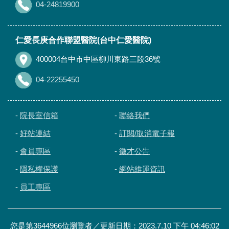
04-24819900
仁愛長庚合作聯盟醫院(台中仁愛醫院)
400004台中市中區柳川東路三段36號
04-22255450
-
院長室信箱
-
聯絡我們
-
好站連結
-
訂閱/取消電子報
-
會員專區
-
徵才公告
-
隱私權保護
-
網站維運資訊
-
員工專區
您是第3644966位瀏覽者／更新日期：2023.7.10 下午 04:46:02