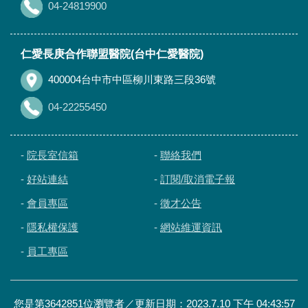
04-24819900
仁愛長庚合作聯盟醫院(台中仁愛醫院)
400004台中市中區柳川東路三段36號
04-22255450
-
院長室信箱
-
聯絡我們
-
好站連結
-
訂閱/取消電子報
-
會員專區
-
徵才公告
-
隱私權保護
-
網站維運資訊
-
員工專區
您是第3642851位瀏覽者／更新日期：2023.7.10 下午 04:43:57