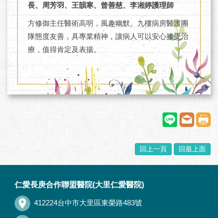
長、周芳羽、王韻寒、曾善慈、李湘婷護理師
方修御主任醫術高明，風趣幽默。九樓病房醫護團
隊態度友善，具專業精神，讓病人可以安心接受治
療，值得肯定及表揚。
回上一頁
回最上面
:::
仁愛長庚合作聯盟醫院(大里仁愛醫院)
412224台中市大里區東榮路483號