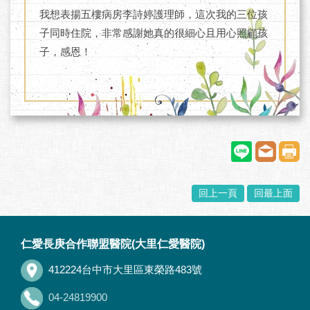
我想表揚五樓病房李詩婷護理師，這次我的三位孩
子同時住院，非常感謝她真的很細心且用心照顧孩
子，感恩！
回上一頁
回最上面
:::
仁愛長庚合作聯盟醫院(大里仁愛醫院)
412224台中市大里區東榮路483號
04-24819900