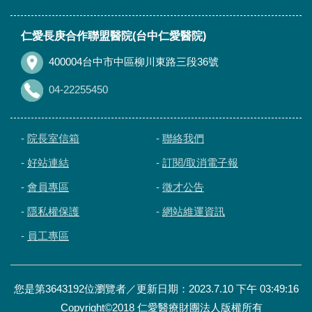
仁愛長庚合作聯盟醫院(台中仁愛醫院)
400004台中市中區柳川東路三段36號
04-22255450
-
院長室信箱
-
聯絡我們
-
好站連結
-
訂閱/取消電子報
-
會員專區
-
徵才公告
-
隱私權保護
-
網站維運資訊
-
員工專區
您是第3643192位瀏覽者／更新日期：2023.7.10 下午 03:49:16
Copyright©2018 仁愛醫療財團法人版權所有