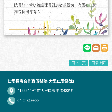
院長好：黃琪雅護理長對患者很親切，有愛心，謝
謝院長指導有方！
回上一頁
回最上面
:::
仁愛長庚合作聯盟醫院(大里仁愛醫院)
412224台中市大里區東榮路483號
04-24819900