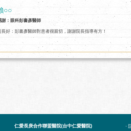
賴○○
感謝：眼科彭書彥醫師
院長好：彭書彥醫師對患者很親切，謝謝院長指導有方！
仁愛長庚合作聯盟醫院(台中仁愛醫院)
-