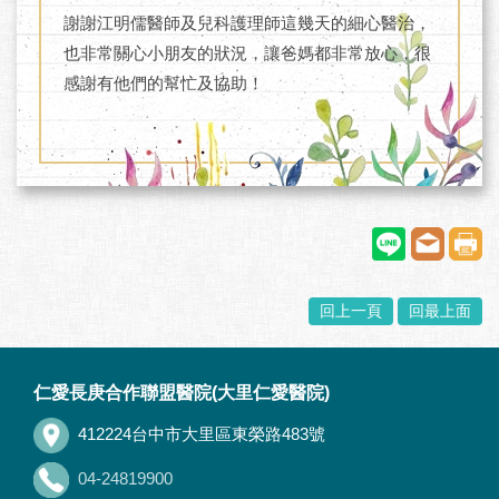
謝謝江明儒醫師及兒科護理師這幾天的細心醫治，
也非常關心小朋友的狀況，讓爸媽都非常放心，很
感謝有他們的幫忙及協助！
回上一頁
回最上面
:::
仁愛長庚合作聯盟醫院(大里仁愛醫院)
412224台中市大里區東榮路483號
04-24819900