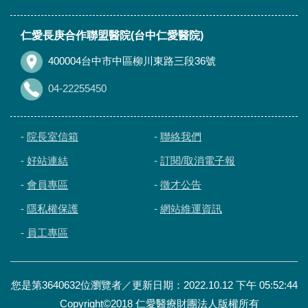
仁愛長庚合作聯盟醫院(台中仁愛醫院)
400004台中市中區柳川東路三段36號
04-22255450
-
院長室信箱
-
聯絡我們
-
好站連結
-
訂閱/取消電子報
-
會員專區
-
徵才公告
-
隱私權保護
-
網站維運資訊
-
員工專區
您是第3640632位瀏覽者／更新日期：2022.10.12 下午 05:52:44
Copyright©2018 仁愛醫療財團法人版權所有