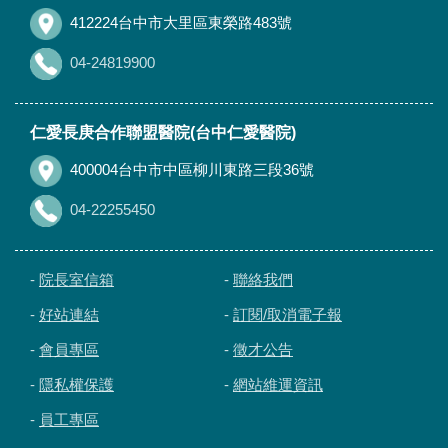
412224台中市大里區東榮路483號
04-24819900
仁愛長庚合作聯盟醫院(台中仁愛醫院)
400004台中市中區柳川東路三段36號
04-22255450
-
院長室信箱
-
聯絡我們
-
好站連結
-
訂閱/取消電子報
-
會員專區
-
徵才公告
-
隱私權保護
-
網站維運資訊
-
員工專區