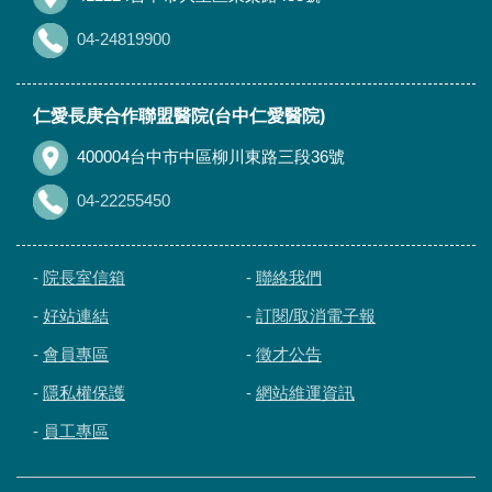
04-24819900
仁愛長庚合作聯盟醫院(台中仁愛醫院)
400004台中市中區柳川東路三段36號
04-22255450
-
院長室信箱
-
聯絡我們
-
好站連結
-
訂閱/取消電子報
-
會員專區
-
徵才公告
-
隱私權保護
-
網站維運資訊
-
員工專區