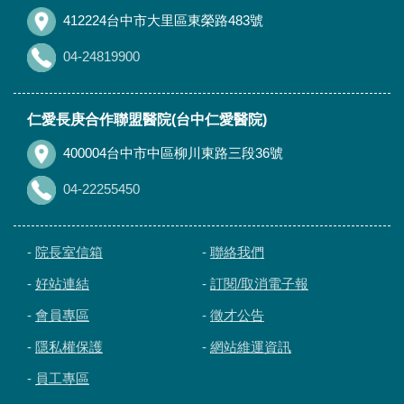
412224台中市大里區東榮路483號
04-24819900
仁愛長庚合作聯盟醫院(台中仁愛醫院)
400004台中市中區柳川東路三段36號
04-22255450
-
院長室信箱
-
聯絡我們
-
好站連結
-
訂閱/取消電子報
-
會員專區
-
徵才公告
-
隱私權保護
-
網站維運資訊
-
員工專區