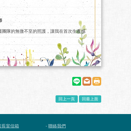
師
護團隊的無微不至的照護，讓我在首次生產感
回上一頁
回最上面
院長室信箱
-
聯絡我們