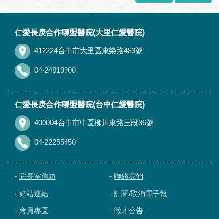
:::
仁愛長庚合作聯盟醫院(大里仁愛醫院)
412224台中市大里區東榮路483號
04-24819900
仁愛長庚合作聯盟醫院(台中仁愛醫院)
400004台中市中區柳川東路三段36號
04-22255450
-
院長室信箱
-
聯絡我們
-
好站連結
-
訂閱/取消電子報
-
會員專區
-
徵才公告