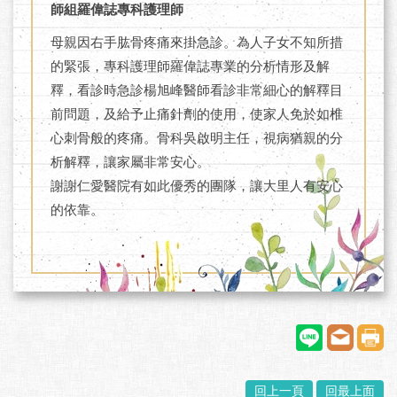
師組羅偉誌專科護理師
母親因右手肱骨疼痛來掛急診。為人子女不知所措
的緊張，專科護理師羅偉誌專業的分析情形及解
釋，看診時急診楊旭峰醫師看診非常細心的解釋目
前問題，及給予止痛針劑的使用，使家人免於如椎
心刺骨般的疼痛。骨科吳啟明主任，視病猶親的分
析解釋，讓家屬非常安心。
謝謝仁愛醫院有如此優秀的團隊，讓大里人有安心
的依靠。
回上一頁
回最上面