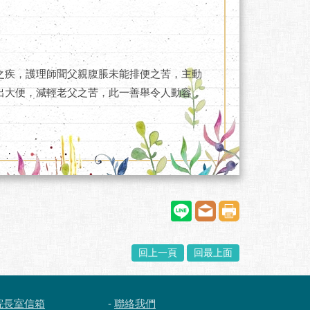
之疾，護理師聞父親腹脹未能排便之苦，主動
出大便，減輕老父之苦，此一善舉令人動容，
回上一頁
回最上面
院長室信箱
-
聯絡我們