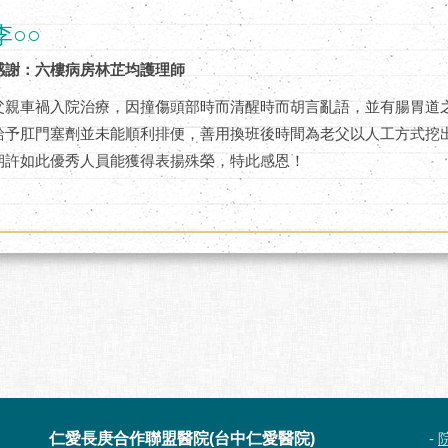
李○○
感謝：六樓病房林芷均護理師
父親車禍入院治療，因撞傷頭部時而清醒時而胡言亂語，並有腸胃道
給予肛門塞劑並未能順利排便，善用換班後時間為老父以人工方式挖
期許如此優秀人員能獲得表揚殊榮，特此感恩！
仁愛長庚合作聯盟醫院(台中仁愛醫院)
-