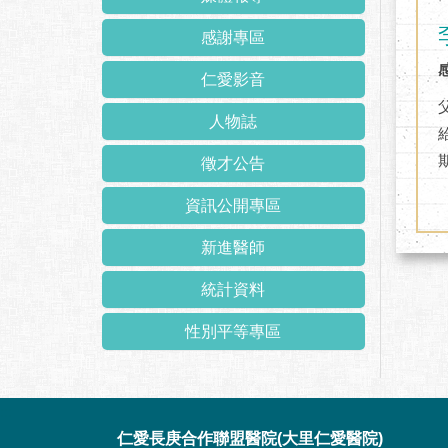
感謝專區
仁愛影音
人物誌
徵才公告
資訊公開專區
新進醫師
統計資料
性別平等專區
:::
仁愛長庚合作聯盟醫院(大里仁愛醫院)