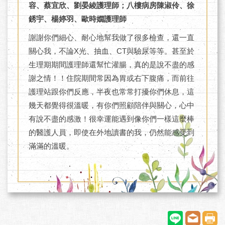
容、蔡宜欣、劉晏綾護理師；八樓病房陳淑伶、徐
銹宇、楊婷羽、歐時嫺護理師
謝謝你們細心、耐心地幫我做了很多檢查，還一直
關心我，不論X光、抽血、CT與驗尿等等。甚至於
生理期期間護理師還幫忙灌腸，真的是說不盡的感
謝之情！！住院期間常因為胃或右下腹痛，而前往
護理站跟你們反應，半夜也常常打擾你們休息，這
幾天都覺得很溫暖，有你們照顧陪伴與關心，心中
有說不盡的感激！很幸運能遇到像你們一樣這麼棒
的醫護人員，即使在外地讀書的我，仍然能感受到
滿滿的溫暖。