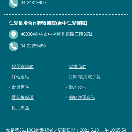
04-24819900
仁愛長庚合作聯盟醫院(台中仁愛醫院)
400004台中市中區柳川東路三段36號
04-22255450
-
院長室信箱
-
聯絡我們
-
好站連結
-
訂閱/取消電子報
-
會員專區
-
徵才公告
-
隱私權保護
-
網站維運資訊
-
員工專區
您是第3611002位瀏覽者／更新日期：2021.5.18 上午 10:35:54