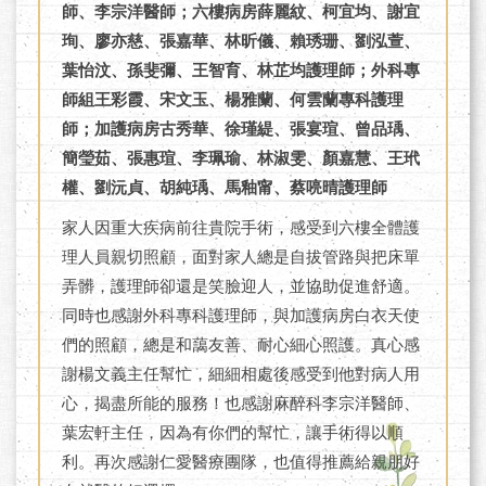
師、李宗洋醫師；六樓病房薛麗紋、柯宜均、謝宜
珣、廖亦慈、張嘉華、林昕儀、賴琇珊、劉泓萱、
葉怡汶、孫斐彌、王智育、林芷均護理師；外科專
師組王彩霞、宋文玉、楊雅蘭、何雲蘭專科護理
師；加護病房古秀華、徐瑾緹、張宴瑄、曾品瑀、
簡瑩茹、張惠瑄、李珮瑜、林淑雯、顏嘉慧、王玳
權、劉沅貞、胡純瑀、馬釉甯、蔡喨晴護理師
家人因重大疾病前往貴院手術，感受到六樓全體護
理人員親切照顧，面對家人總是自拔管路與把床單
弄髒，護理師卻還是笑臉迎人，並協助促進舒適。
同時也感謝外科專科護理師，與加護病房白衣天使
們的照顧，總是和藹友善、耐心細心照護。真心感
謝楊文義主任幫忙，細細相處後感受到他對病人用
心，揭盡所能的服務！也感謝麻醉科李宗洋醫師、
葉宏軒主任，因為有你們的幫忙，讓手術得以順
利。再次感謝仁愛醫療團隊，也值得推薦給親朋好