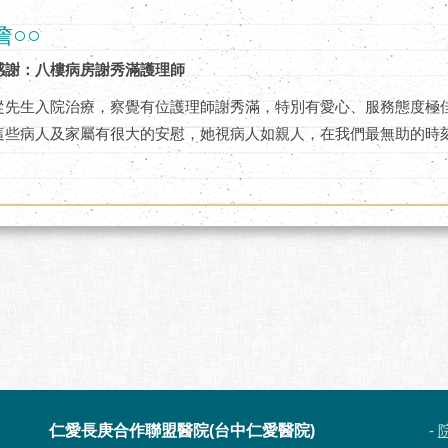
詹○○
感謝：八樓病房謝秀滿護理師
從先生入院治療，察覺有位護理師謝秀滿，特別有愛心、服務態度極
這些病人及家屬有很大的安慰，她視病人如親人，在我們最無助的時
仁愛長庚合作聯盟醫院(台中仁愛醫院)
-