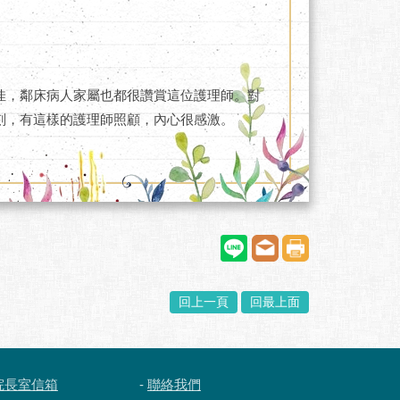
佳，鄰床病人家屬也都很讚賞這位護理師。對
刻，有這樣的護理師照顧，內心很感激。
回上一頁
回最上面
院長室信箱
-
聯絡我們