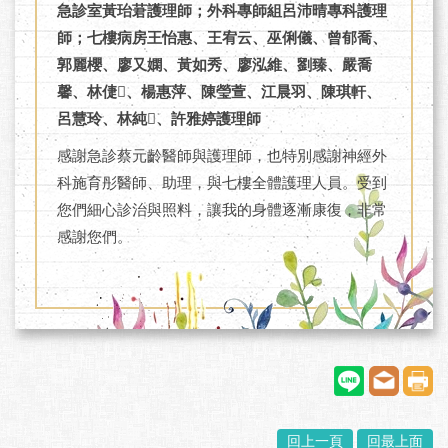
急診室黃珆莙護理師；外科專師組呂沛晴專科護理
師；七樓病房王怡惠、王宥云、巫俐儀、曾郁喬、
郭麗櫻、廖又嫻、黃如秀、廖泓維、劉臻、嚴喬
馨、林倢、楊惠萍、陳瑩萱、江晨羽、陳琪軒、
呂慧玲、林純、許雅婷護理師
感謝急診蔡元齡醫師與護理師，也特別感謝神經外
科施育彤醫師、助理，與七樓全體護理人員。受到
您們細心診治與照料，讓我的身體逐漸康復，非常
感謝您們。
回上一頁
回最上面