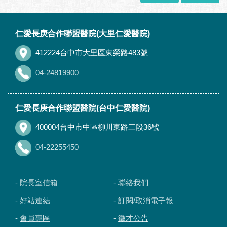
:::
仁愛長庚合作聯盟醫院(大里仁愛醫院)
412224台中市大里區東榮路483號
04-24819900
仁愛長庚合作聯盟醫院(台中仁愛醫院)
400004台中市中區柳川東路三段36號
04-22255450
-
院長室信箱
-
聯絡我們
-
好站連結
-
訂閱/取消電子報
-
會員專區
-
徵才公告