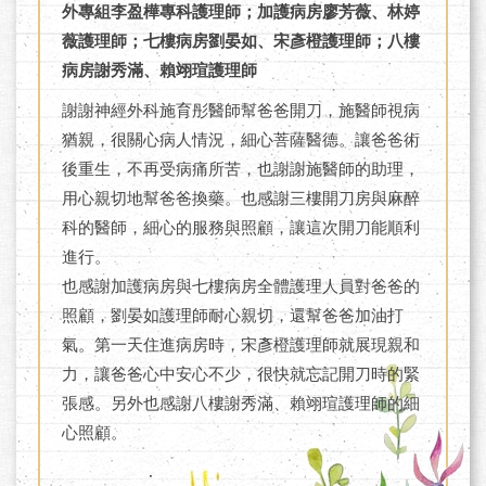
外專組李盈樺專科護理師；加護病房廖芳薇、林婷
薇護理師；七樓病房劉晏如、宋彥橙護理師；八樓
病房謝秀滿、賴翊瑄護理師
謝謝神經外科施育彤醫師幫爸爸開刀，施醫師視病
猶親，很關心病人情況，細心菩薩醫德。讓爸爸術
後重生，不再受病痛所苦，也謝謝施醫師的助理，
用心親切地幫爸爸換藥。也感謝三樓開刀房與麻醉
科的醫師，細心的服務與照顧，讓這次開刀能順利
進行。
也感謝加護病房與七樓病房全體護理人員對爸爸的
照顧，劉晏如護理師耐心親切，還幫爸爸加油打
氣。第一天住進病房時，宋彥橙護理師就展現親和
力，讓爸爸心中安心不少，很快就忘記開刀時的緊
張感。另外也感謝八樓謝秀滿、賴翊瑄護理師的細
心照顧。