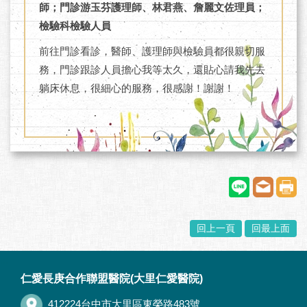
師；門診游玉芬護理師、林君燕、詹麗文佐理員；
檢驗科檢驗人員
前往門診看診，醫師、護理師與檢驗員都很親切服
務，門診跟診人員擔心我等太久，還貼心請我先去
躺床休息，很細心的服務，很感謝！謝謝！
回上一頁
回最上面
:::
仁愛長庚合作聯盟醫院(大里仁愛醫院)
412224台中市大里區東榮路483號