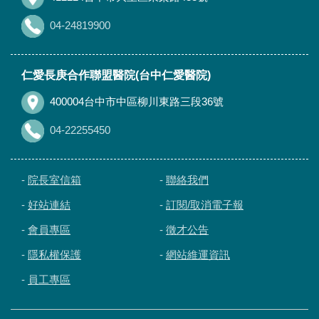
04-24819900
仁愛長庚合作聯盟醫院(台中仁愛醫院)
400004台中市中區柳川東路三段36號
04-22255450
-
院長室信箱
-
聯絡我們
-
好站連結
-
訂閱/取消電子報
-
會員專區
-
徵才公告
-
隱私權保護
-
網站維運資訊
-
員工專區