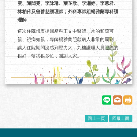
雲、謝閔霓、李詠琳、葉芷欣、李湘婷、李蕙君、
林柏伶及曾善慈護理師；外科專師組楊雅蘭專科護
理師
這次住院想表揚婦產科王文中醫師非常的和藹可
親、視病如親，專師楊雅蘭照顧病人非常的周到，
讓人住院期間沒感到壓力大，九樓護理人員照顧的
很好，幫我很多忙，謝謝大家。
回上一頁
回最上面
:::