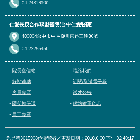
04-24819900
仁愛長庚合作聯盟醫院(台中仁愛醫院)
400004台中市中區柳川東路三段36號
04-22255450
-
院長室信箱
-
聯絡我們
-
好站連結
-
訂閱/取消電子報
-
會員專區
-
徵才公告
-
隱私權保護
-
網站維運資訊
-
員工專區
您是第3615908位瀏覽者／更新日期：2018.8.30 下午 02:40:17