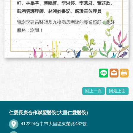
軒、林采葶、蔡曉菁、李湘婷、李蕙君、葉芷欣、
彭翊雲護理師、林鴻妙書記、嚴瓊華佐理員
謝謝李建昌醫師及九樓病房團隊的專業照顧，良好
服務，謝謝！
回上一頁
回最上面
:::
仁愛長庚合作聯盟醫院(大里仁愛醫院)
412224台中市大里區東榮路483號