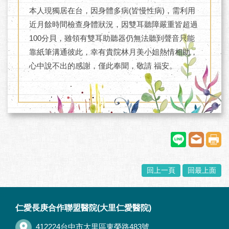
本人現獨居在台，因身體多病(皆慢性病)，需利用
近月餘時間檢查身體狀況，因雙耳聽障嚴重皆超過
100分貝，雖領有雙耳助聽器仍無法聽到聲音只能
靠紙筆溝通彼此，幸有貴院林月美小姐熱情相助，
心中說不出的感謝，僅此奉聞，敬請 福安。
回上一頁
回最上面
:::
仁愛長庚合作聯盟醫院(大里仁愛醫院)
412224台中市大里區東榮路483號