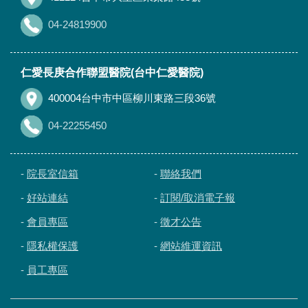
04-24819900
仁愛長庚合作聯盟醫院(台中仁愛醫院)
400004台中市中區柳川東路三段36號
04-22255450
-
院長室信箱
-
聯絡我們
-
好站連結
-
訂閱/取消電子報
-
會員專區
-
徵才公告
-
隱私權保護
-
網站維運資訊
-
員工專區