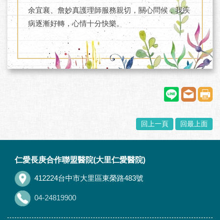
余宜襄、詹妙真護理師服務親切，關心問候，我疾
病逐漸好轉，心情十分快樂。
回上一頁
回最上面
:::
仁愛長庚合作聯盟醫院(大里仁愛醫院)
412224台中市大里區東榮路483號
04-24819900