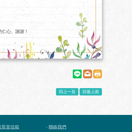
的仁心。謝謝！
回上一頁
回最上面
院長室信箱
-
聯絡我們