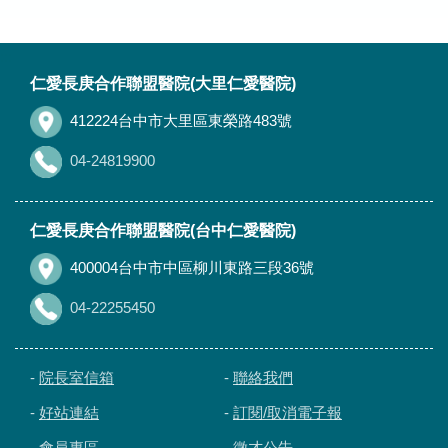
:::
仁愛長庚合作聯盟醫院(大里仁愛醫院)
412224台中市大里區東榮路483號
04-24819900
仁愛長庚合作聯盟醫院(台中仁愛醫院)
400004台中市中區柳川東路三段36號
04-22255450
-
院長室信箱
-
聯絡我們
-
好站連結
-
訂閱/取消電子報
-
會員專區
-
徵才公告