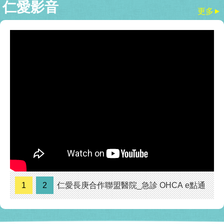
仁愛影音
使力，連拿鍋鏟等日常動作都很困難，起初以為
更多
▲
只是年紀大手部退化，直到疼痛加劇才就醫，經
檢查後確診為「拇指腕掌關節炎」。張女士接受
第三代雙動式人
1
2
仁愛長庚合作聯盟醫院_急診 OHCA e點通