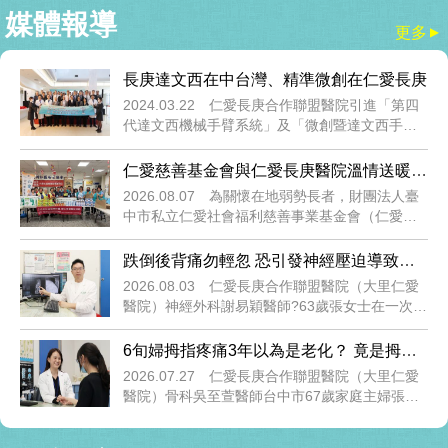
媒體報導
更多
▲
長庚達文西在中台灣、精準微創在仁愛長庚
2024.03.22
仁愛長庚合作聯盟醫院引進「第四
代達文西機械手臂系統」及「微創暨達文西手術
中心」之開幕記者會，3月22日於該院泉生醫療大
樓一樓大廳盛大舉行，場面隆重。達文西手術擁
仁愛慈善基金會與仁愛長庚醫院溫情送暖
有傷口小且復原快速的優點，此外，可長時間執
物資結合ICOPE六力評估守護...
2026.08.07
為關懷在地弱勢長者，財團法人臺
行複雜及高困難度微創手術，儼然已經成為現今
中市私立仁愛社會福利慈善事業基金會（仁愛慈
微創的手術主流及新利器，該院新添生力軍，未
善基金會）攜手仁愛長庚合作聯盟醫院（大里仁
來可提供媲美醫
愛醫院），日前在台中市大里區大新社區活動中
跌倒後背痛勿輕忽 恐引發神經壓迫導致下
心共同舉辦「關懷低收獨居長者愛心物資發放活
肢癱瘓
2026.08.03
仁愛長庚合作聯盟醫院（大里仁愛
動」。雙方自2025年起陸續於大里區各里辦理定
醫院）神經外科謝易穎醫師?63歲張女士在一次意
點物資發放，此次已邁入第三場活動，持續將溫
外跌倒後，因背痛不舒適選擇在家臥床休養，原
暖與關懷送到大
以為靜待一些時日即會恢復，殊不知這一躺就是
6旬婦拇指疼痛3年以為是老化？ 竟是拇指
兩週。原本是夫婦同住一起扶持，在外工作的女
腕掌關節炎
2026.07.27
仁愛長庚合作聯盟醫院（大里仁愛
兒回家探訪後發覺不對勁，便立即送往仁愛長庚
醫院）骨科吳至萱醫師台中市67歲家庭主婦張女
合作聯盟醫院（大里仁愛醫院）的急診就醫，經
士長年操持家務，近3年來右手大拇指根部疼痛，
由急診科醫師初
尤其在開瓶蓋、轉動鑰匙時更加明顯，不僅無法