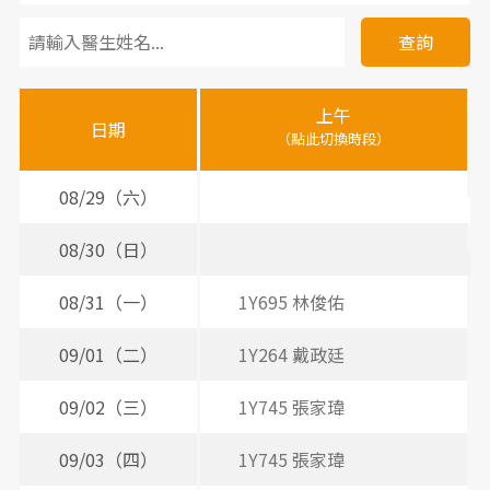
看
診
查詢
醫
上午
下
晚
師
日期
（點此切換時段）
（
（
時
間
08/29（六）
表
08/30（日）
08/31（一）
1Y695 林俊佑
09/01（二）
1Y264 戴政廷
2
09/02（三）
1Y745 張家瑋
2
3
09/03（四）
1Y745 張家瑋
2