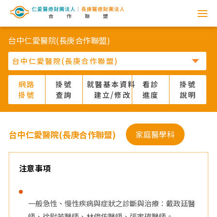
網
路
台中仁愛醫院(長庚合作聯盟)
掛
號
網路
掛號
就醫基本資料
看診
掛號
掛號
查詢
建立/修改
進度
說明
系
統
台中仁愛醫院(長庚合作聯盟)
家庭醫學科
-
仁
注意事項
愛
一般急性、慢性疾病與症狀之診斷與治療：戴政廷醫
醫
師、徐尉芳醫師、林俊佑醫師、張家瑋醫師。