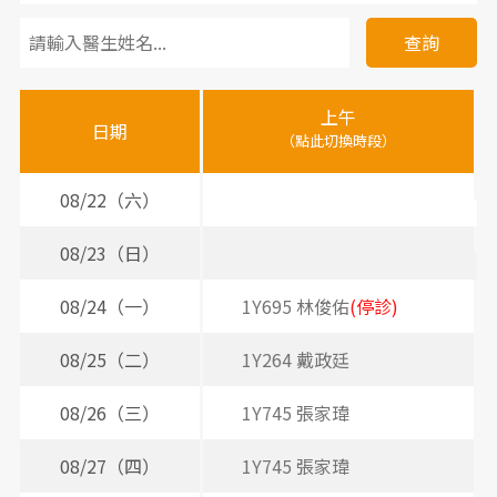
看
診
查詢
醫
上午
下
晚
師
日期
（點此切換時段）
（
（
時
間
08/22（六）
表
08/23（日）
08/24（一）
1Y695 林俊佑
(停診)
08/25（二）
1Y264 戴政廷
2
08/26（三）
1Y745 張家瑋
2
3
08/27（四）
1Y745 張家瑋
2