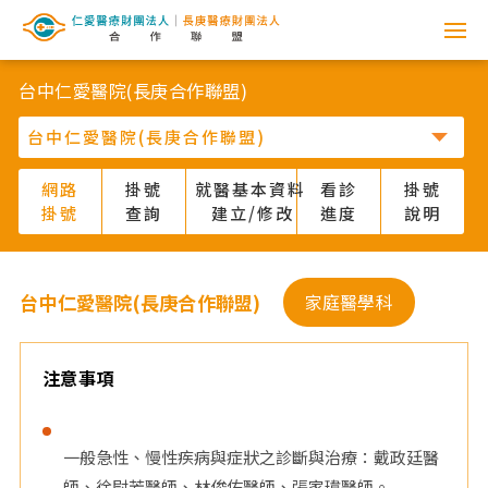
網
路
台中仁愛醫院(長庚合作聯盟)
掛
號
網路
掛號
就醫基本資料
看診
掛號
掛號
查詢
建立/修改
進度
說明
系
統
台中仁愛醫院(長庚合作聯盟)
家庭醫學科
-
仁
注意事項
愛
一般急性、慢性疾病與症狀之診斷與治療：戴政廷醫
醫
師、徐尉芳醫師、林俊佑醫師、張家瑋醫師。