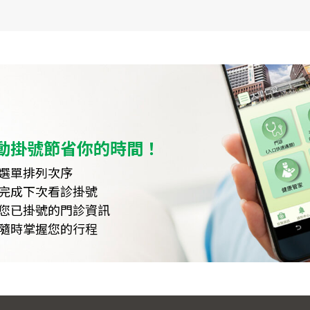
動掛號節省你的時間！
選單排列次序
完成下次看診掛號
您已掛號的門診資訊
隨時掌握您的行程