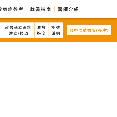
診病症參考
就醫指南
醫師介紹
就醫基本資料
看診
掛號
建立/修改
進度
說明