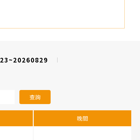
23~20260829
查詢
晚間