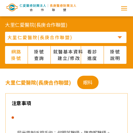
網
路
大里仁愛醫院(長庚合作聯盟)
掛
號
網路
掛號
就醫基本資料
看診
掛號
掛號
查詢
建立/修改
進度
說明
系
統
大里仁愛醫院(長庚合作聯盟)
眼科
-
仁
注意事項
愛
醫
屈光雷射近視手術：何明芝醫師、陳南妮醫師。