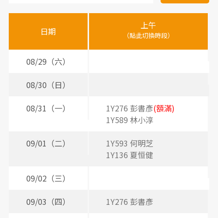
醫
上午
下
晚
師
日期
（點此切換時段）
（
（
時
間
08/29（六）
表
08/30（日）
08/31（一）
1Y276 彭書彥
(額滿)
2
1Y589 林小淳
2
09/01（二）
1Y593 何明芝
2
1Y136 夏恒健
2
09/02（三）
09/03（四）
1Y276 彭書彥
3