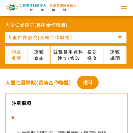
網
路
大里仁愛醫院(長庚合作聯盟)
掛
號
網路
掛號
就醫基本資料
看診
掛號
掛號
查詢
建立/修改
進度
說明
系
統
大里仁愛醫院(長庚合作聯盟)
眼科
-
仁
注意事項
愛
醫
屈光雷射近視手術：何明芝醫師、陳南妮醫師。