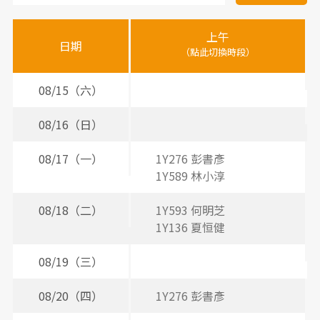
醫
上午
下
晚
師
日期
（點此切換時段）
（
（
時
間
08/15（六）
表
08/16（日）
08/17（一）
1Y276 彭書彥
2
1Y589 林小淳
2
08/18（二）
1Y593 何明芝
2
1Y136 夏恒健
2
08/19（三）
08/20（四）
1Y276 彭書彥
3